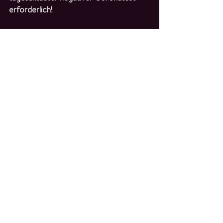
erforderlich!
Alle Infos unter 
Termine
.