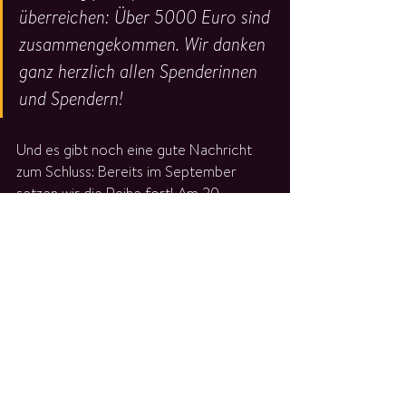
überreichen: Über 5000 Euro sind 
zusammengekommen. Wir danken 
ganz herzlich allen Spenderinnen 
und Spendern!
Und es gibt noch eine gute Nachricht 
zum Schluss: Bereits im September 
setzen wir die Reihe fort! Am 20. 
September findet zu gewohnter Uhrzeit 
(13:15 Uhr) das erste Konzert der 
Herbststaffel statt! 